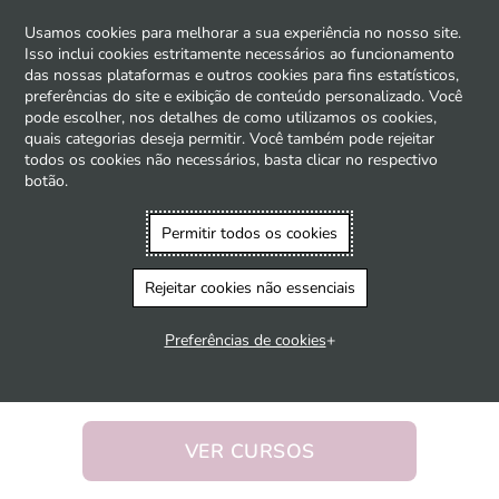
Ir para o conteúdo principal
Usamos cookies para melhorar a sua experiência no nosso site.
Acessar
Isso inclui cookies estritamente necessários ao funcionamento
Painel lateral
Blocos
das nossas plataformas e outros cookies para fins estatísticos,
preferências do site e exibição de conteúdo personalizado. Você
pode escolher, nos detalhes de como utilizamos os cookies,
quais categorias deseja permitir. Você também pode rejeitar
Educação médica continuada
todos os cookies não necessários, basta clicar no respectivo
botão.
Bem vindos à
plataforma acadêmica
Permitir todos os cookies
da AstraZeneca
Rejeitar cookies não essenciais
para Profissionais de
Preferências de cookies
Saúde
VER CURSOS